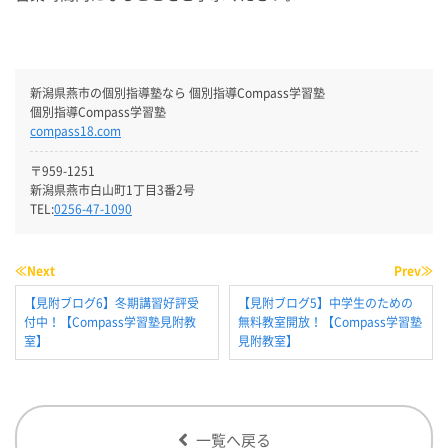
新潟県燕市の個別指導塾なら 個別指導Compass学習塾
個別指導Compass学習塾
compass18.com
〒959-1251
新潟県燕市白山町1丁目3番2号
TEL:
0256-47-1090
≪Next
Prev≫
【見附ブログ6】冬期講習好評受
【見附ブログ5】中学生のための
付中！【Compass学習塾見附教
無料教室開放！【Compass学習塾
室】
見附教室】
一覧へ戻る