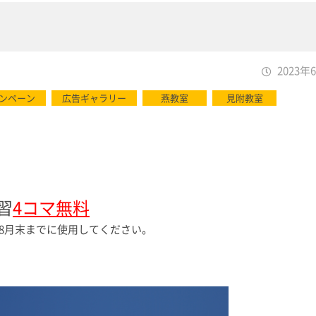
2023年
ンペーン
広告ギャラリー
燕教室
見附教室
習
4コマ無料
は8月末までに使用してください。