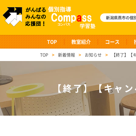
新潟県燕市の個別
TOP
教室紹介
コース
TOP
>
新着情報
>
お知らせ
>
【終了】【
【終了】【キャン