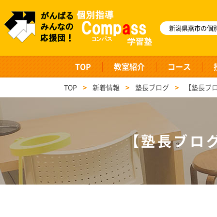
新潟県燕市の個別
TOP
教室紹介
コース
TOP
>
新着情報
>
塾長ブログ
>
【塾長ブ
【塾長ブロ