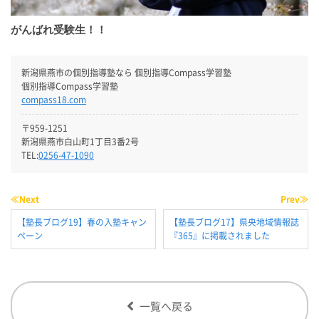
がんばれ受験生！！
新潟県燕市の個別指導塾なら 個別指導Compass学習塾
個別指導Compass学習塾
compass18.com
〒959-1251
新潟県燕市白山町1丁目3番2号
TEL:
0256-47-1090
≪Next
Prev≫
【塾長ブログ19】春の入塾キャン
【塾長ブログ17】県央地域情報誌
ペーン
『365』に掲載されました
一覧へ戻る